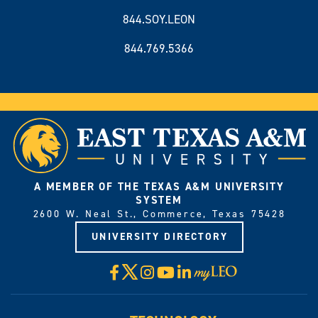
844.SOY.LEON
844.769.5366
A MEMBER OF THE TEXAS A&M UNIVERSITY
SYSTEM
2600 W. Neal St., Commerce, Texas 75428
UNIVERSITY DIRECTORY
X
Facebook
Instagram
YouTube
LinkedIn
Visit
myLeo